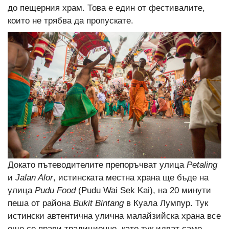
до пещерния храм. Това е един от фестивалите,
които не трябва да пропускате.
Докато пътеводителите препоръчват улица
Petaling
и
Jalan Alor
, истинската местна храна ще бъде на
улица
Pudu Food
(Pudu Wai Sek Kai), на 20 минути
пеша от района
Bukit Bintang
в Куала Лумпур. Тук
истински автентична улична малайзийска храна все
още се прави традиционно, като тук идват само