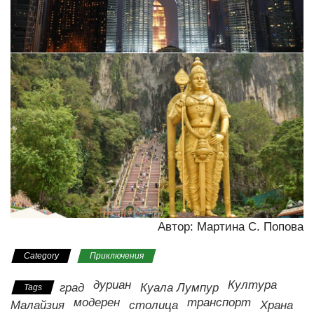
Автор: Мартина С. Попова
Category
Приключения
дуриан
Култура
град
Куала Лумпур
Tags
модерен
транспорт
Малайзия
столица
Храна