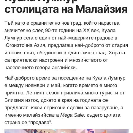
столицата на Малайзия
Тъй като е сравнително нов град, който нараства
значително след 90-те години на ХХ век, Куала
Лумпур сега е един от най-модерните градове в
Югоизточна Азия, предлагащ най-доброто от стария
и новия свят, обединени в един сияен град. Хората
са приятелски настроени и мнозинството от
населението говори английски.
Най-доброто време за посещение на Куала Лумпур
е между ноември и май, когато времето е много
приятно. Летният сезон привлича много туристи от
Близкия изток, докато в края на годината се
предлагат някои сериозни сделки за пазаруване, а
именно малайзийската
Mega Sale
, където цялата
страна се “продава”.