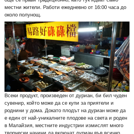
местни жители. Работи ежедневно от 16:00 часа до
около полунощ.
Всеки продукт, произведен от дуриан, би бил чуден
сувенир, който може да се купи за приятели и
роднини у дома. Докато плодът на дуриан може да
е един от най-уникалните плодове на света и роден
в Малайзия, местните индустрии измислят много
творчески начини да включат дуриан във всичко.