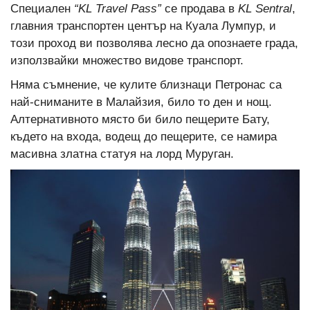
Специален
“KL Travel Pass”
се продава в
KL Sentral
,
главния транспортен център на Куала Лумпур, и
този проход ви позволява лесно да опознаете града,
използвайки множество видове транспорт.
Няма съмнение, че кулите близнаци Петронас са
най-сниманите в Малайзия, било то ден и нощ.
Алтернативното място би било пещерите Бату,
където на входа, водещ до пещерите, се намира
масивна златна статуя на лорд Муруган.