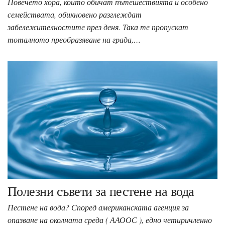
Повечето хора, които обичат пътешествията и особено
семействата, обикновено разглеждат
забележителностите през деня. Така те пропускат
тоталното преобразяване на града,…
Полезни съвети за пестене на вода
Пестене на вода? Според американската агенция за
опазване на околната среда ( ААООС ), едно четиричленно