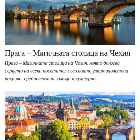
Прага – Магичната столица на Чехия
Прага – Магичната столица на Чехия, която докосва
сърцето на всеки посетител със своите ултравиолетови
покриви, средновековни замъци и културни…