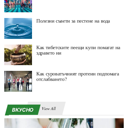
Полезни съвети за пестене на вода
Как тибетските пеещи купи помагат на
здравето ни
Как суроватъчният протеин подпомага
отслабването?
View All
ВКУСНО