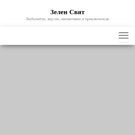
Skip
Зелен Свят
to
the
Любопитно, вкусно, иновативно и приключенско
content