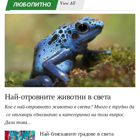
View All
ЛЮБОПИТНО
Най-отровните животни в света
Кое е най-отровното животно в света? Много е трудно да
се отговори еднозначно и категорично на този въпрос.
Дали това...
Най-бляскавите градове в света