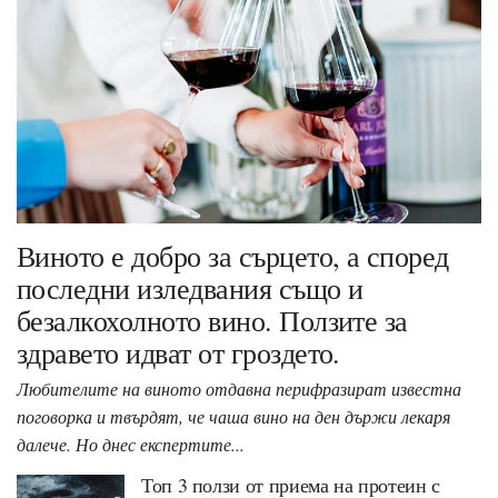
Виното е добро за сърцето, а според
последни изледвания също и
безалкохолното вино. Ползите за
здравето идват от гроздето.
Любителите на виното отдавна перифразират известна
поговорка и твърдят, че чаша вино на ден държи лекаря
далече. Но днес експертите...
Топ 3 ползи от приема на протеин с