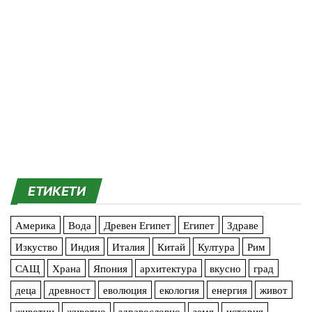
ЕТИКЕТИ
Америка
Вода
Древен Египет
Египет
Здраве
Изкуство
Индия
Италия
Китай
Култура
Рим
САЩ
Храна
Япония
архитектура
вкусно
град
деца
древност
еволюция
екология
енергия
живот
животни
животно
здравословно
земя
история