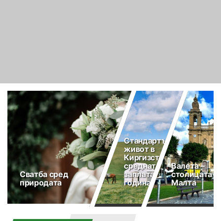
Стандартът на
живот в
Киргизстан и
средната
Валета –
Сватба сред
заплата (2025
столицата н
природата
година)
Малта