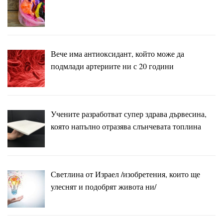
Вече има антиоксидант, който може да
подмлади артериите ни с 20 години
Учените разработват супер здрава дървесина,
която напълно отразява слънчевата топлина
Светлина от Израел /изобретения, които ще
улеснят и подобрят живота ни/