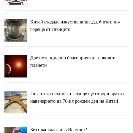
Китай създаде изкуствена звезда, 6 пъти по-
гореща от слънцето
Две потенциално благоприятни за живот
планети
Гигантско пекинско летище ще отвори врати в
навечерието на 70-ия рожден ден на Китай
Без пластмаса във Вермонт!