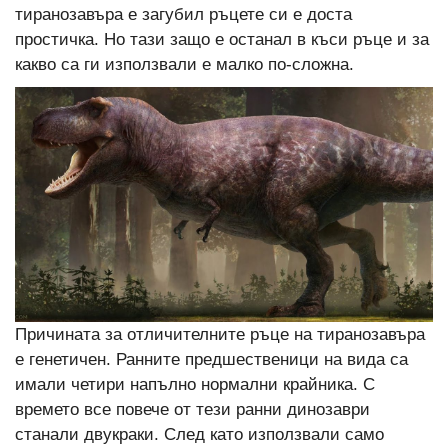
тиранозавъра е загубил ръцете си е доста
простичка. Но тази защо е останал в къси ръце и за
какво са ги използвали е малко по-сложна.
Причината за отличителните ръце на тиранозавъра
е генетичен. Ранните предшественици на вида са
имали четири напълно нормални крайника. С
времето все повече от тези ранни динозаври
станали двукраки. След като използвали само