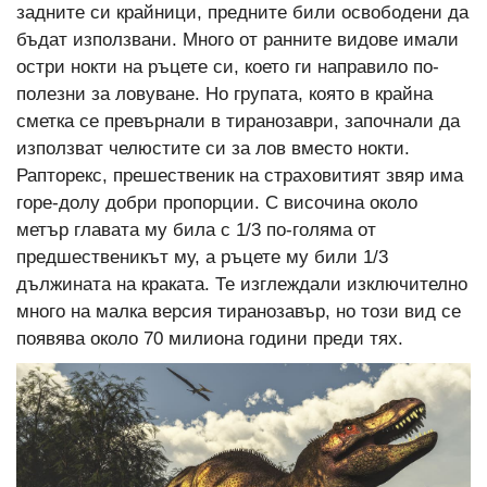
задните си крайници, предните били освободени да
бъдат използвани. Много от ранните видове имали
остри нокти на ръцете си, което ги направило по-
полезни за ловуване. Но групата, която в крайна
сметка се превърнали в тиранозаври, започнали да
използват челюстите си за лов вместо нокти.
Рапторекс, прешественик на страховитият звяр има
горе-долу добри пропорции. С височина около
метър главата му била с 1/3 по-голяма от
предшественикът му, а ръцете му били 1/3
дължината на краката. Те изглеждали изключително
много на малка версия тиранозавър, но този вид се
появява около 70 милиона години преди тях.