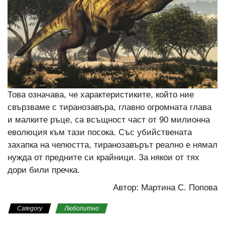
Това означава, че характеристиките, който ние
свързваме с тиранозавъра, главно огромната глава
и малките ръце, са всъщност част от 90 милионна
еволюция към тази посока. Със убийствената
захапка на челюстта, тиранозавърът реално е нямал
нужда от предните си крайници. За някои от тях
дори били пречка.
Автор: Мартина С. Попова
Category
Любопитно