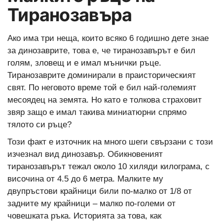
Тиранозавъра
Ако има три неща, които всяко 6 годишно дете знае
за динозаврите, това е, че тиранозавърът е бил
голям, зловещ и е имал мънички ръце.
Тиранозаврите доминирали в праисторическият
свят. По неговото време той е бил най-големият
месоядец на земята. Но като е толкова страховит
звяр защо е имал такива миниатюрни спрямо
тялото си ръце?
Този факт е източник на много шеги свързани с този
изчезнал вид динозавър. Обикновеният
тиранозавърът тежал около 10 хиляди килограма, с
височина от 4.5 до 6 метра. Малките му
двупръстови крайници били по-малко от 1/8 от
задните му крайници – малко по-големи от
човешката ръка. Историята за това, как