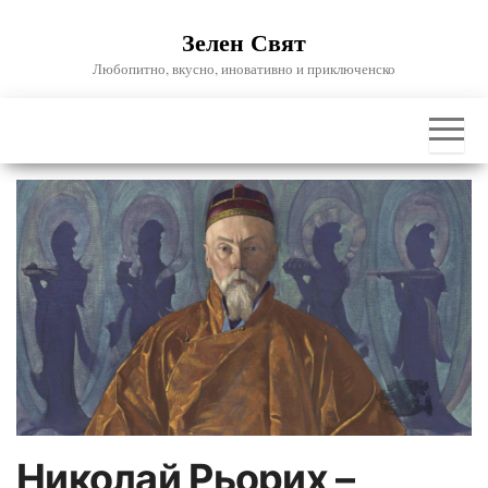
Skip
Зелен Свят
to
the
Любопитно, вкусно, иновативно и приключенско
content
Николай Рьорих –