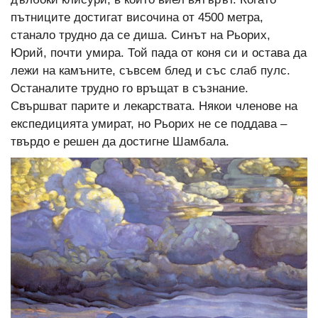
пътниците достигат височина от 4500 метра,
станало трудно да се диша. Синът на Рьорих,
Юрий, почти умира. Той пада от коня си и остава да
лежи на камъните, съвсем блед и със слаб пулс.
Останалите трудно го връщат в съзнание.
Свършват парите и лекарствата. Някои членове на
експедицията умират, но Рьорих не се поддава –
твърдо е решен да достигне Шамбала.