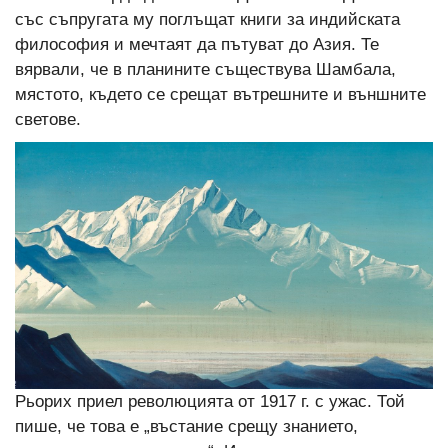
със съпругата му поглъщат книги за индийската
философия и мечтаят да пътуват до Азия. Те
вярвали, че в планините съществува Шамбала,
мястото, където се срещат вътрешните и външните
светове.
Рьорих приел революцията от 1917 г. с ужас. Той
пише, че това е „въстание срещу знанието,