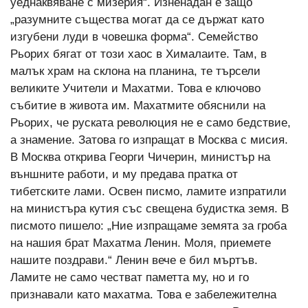
уеднаквяване с мизерия“. Изненадан е защо
„разумните същества могат да се държат като
изгубени луди в човешка форма“. Семейство
Рьорих бягат от този хаос в Хималаите. Там, в
малък храм на склона на планина, те търсели
великите Учители и Махатми. Това е ключово
събитие в живота им. Махатмите обяснили на
Рьорих, че руската революция не е само бедствие,
а знамение. Затова го изпращат в Москва с мисия.
В Москва открива Георги Чичерин, министър на
външните работи, и му предава пратка от
тибетските лами. Освен писмо, ламите изпратили
на министъра кутия със свещена будистка земя. В
писмото пишело: „Ние изпращаме земята за гроба
на нашия брат Махатма Ленин. Моля, приемете
нашите поздрави.“ Ленин вече е бил мъртъв.
Ламите не само честват паметта му, но и го
признавали като махатма. Това е забележителна