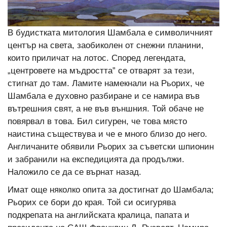
В будистката митология Шамбала е символичният
център на света, заобиколен от снежни планини,
които приличат на лотос. Според легендата,
„центровете на мъдростта” се отварят за тези,
стигнат до там. Ламите намекнали на Рьорих, че
Шамбала е духовно разбиране и се намира във
вътрешния свят, а не във външния. Той обаче не
повярвал в това. Бил сигурен, че това място
наистина съществува и че е много близо до него.
Англичаните обявили Рьорих за съветски шпионин
и забранили на експедицията да продължи.
Наложило се да се върнат назад.
Имат още няколко опита за достигнат до Шамбала;
Рьорих се бори до края. Той си осигурява
подкрепата на английската кралица, папата и