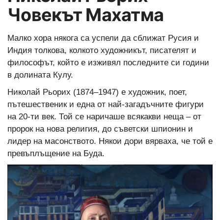
Човекът Махатма
Малко хора някога са успели да сближат Русия и
Индия толкова, колкото художникът, писателят и
философът, който е изживял последните си години
в долината Кулу.
Николай Рьорих (1874–1947) е художник, поет,
пътешественик и една от най-загадъчните фигури
на 20-ти век. Той се наричаше всякакви неща – от
пророк на нова религия, до съветски шпионин и
лидер на масонството. Някои дори вярваха, че той е
превъплъщение на Буда.