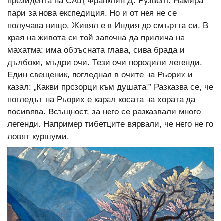
президента на САЩ Франклин Д. Рузвелт. Намира
пари за нова експедиция. Но и от нея не се
получава нищо. Живял е в Индия до смъртта си. В
края на живота си той започна да прилича на
махатма: има обръсната глава, сива брада и
дълбоки, мъдри очи. Тези очи породили легенди.
Един свещеник, погледнал в очите на Рьорих и
казал: „Какви прозорци към душата!” Разказва се, че
погледът на Рьорих е карал косата на хората да
посивява. Всъщност, за него се разказвали много
легенди. Например тибетците вярвали, че него не го
ловят куршуми.