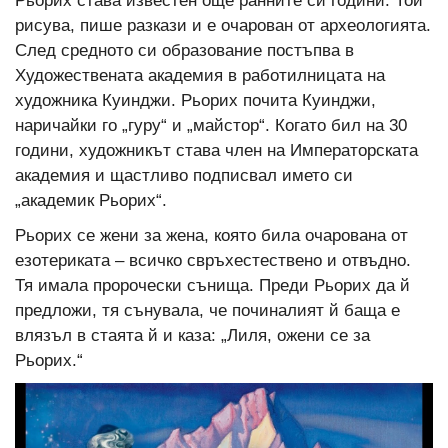
Рьорих става известен още ранните си години. Той
рисува, пише разкази и е очарован от археологията.
След средното си образование постъпва в
Художествената академия в работилницата на
художника Куинджи. Рьорих почита Куинджи,
наричайки го „гуру“ и „майстор“. Когато бил на 30
години, художникът става член на Императорската
академия и щастливо подписвал името си
„академик Рьорих“.
Рьорих се жени за жена, която била очарована от
езотериката – всичко свръхестествено и отвъдно.
Тя имала пророчески сънища. Преди Рьорих да й
предложи, тя сънувала, че починалият й баща е
влязъл в стаята й и каза: „Лиля, ожени се за
Рьорих.“