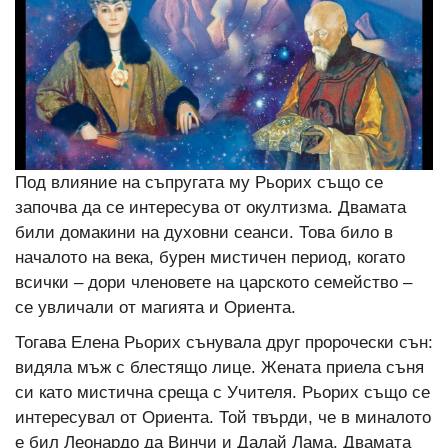
Под влияние на съпругата му Рьорих също се
започва да се интересува от окултизма. Двамата
били домакини на духовни сеанси. Това било в
началото на века, бурен мистичен период, когато
всички – дори членовете на царското семейство –
се увличали от магията и Ориента.
Тогава Елена Рьорих сънувала друг пророчески сън:
видяла мъж с блестящо лице. Жената приела съня
си като мистична среща с Учителя. Рьорих също се
интересувал от Ориента. Той твърди, че в миналото
е бил Леонардо да Винчи и Далай Лама. Двамата