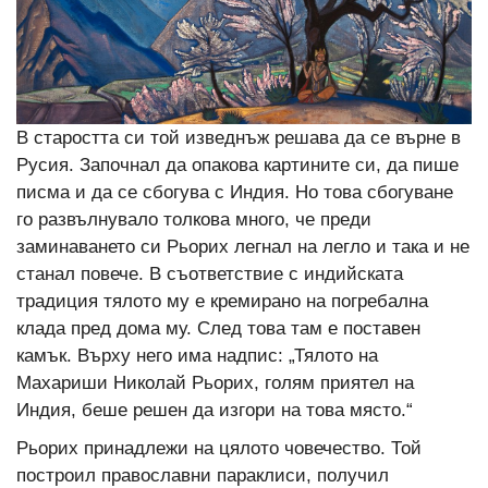
В старостта си той изведнъж решава да се върне в
Русия. Започнал да опакова картините си, да пише
писма и да се сбогува с Индия. Но това сбогуване
го развълнувало толкова много, че преди
заминаването си Рьорих легнал на легло и така и не
станал повече. В съответствие с индийската
традиция тялото му е кремирано на погребална
клада пред дома му. След това там е поставен
камък. Върху него има надпис: „Тялото на
Махариши Николай Рьорих, голям приятел на
Индия, беше решен да изгори на това място.“
Рьорих принадлежи на цялото човечество. Той
построил православни параклиси, получил