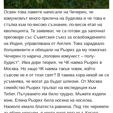
Освен това ламите написали на Чичерин, че
комунизмът много прилича на будизма и че това е
стъпка към по-високо съзнание, по-висок етап на
еволюцията. Те заявяват, че са готови да започнат
преговори със Съветския съюз за освобождението
на Индия, управлявана от Англия. Това зарадвало
болшевиките и обещали на Рьорих да му помогнат.
Чичерин го нарича „половин комунист – полу-
будист“. Има дори теория, че ЧК наема Рьорих в
Москва. Но защо ЧК наема такъв човек, който
съвсем не е от този свят? В такива хора никой не се
усъмнява, че могат да бъдат шпиони. От Москва
семейство Рьорих тръгват на експедиция към
Тибет. Пътуването им било трудно. Мъжете яздели
коне, Елена Рьорих била носена на носилка.
Наоколо имало блатиста равнина. Под тях чернеели
дълбоки клисури, в които виел вятърът. Когато