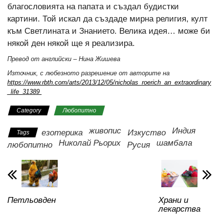
благословията на папата и създал будистки
картини. Той искал да създаде мирна религия, култ
към Светлината и Знанието. Велика идея… може би
някой ден някой ще я реализира.
Превод от английски – Нина Жишева
Източник, с любезното разрешение от авторите на
https://www.rbth.com/arts/2013/12/05/nicholas_roerich_an_extraordinary
_life_31389
Category
Любопитно
живопис
Индия
езотерика
Изкуство
Tags
Николай Рьорих
шамбала
любопитно
Русия
Петльовден
Храни и
лекарства