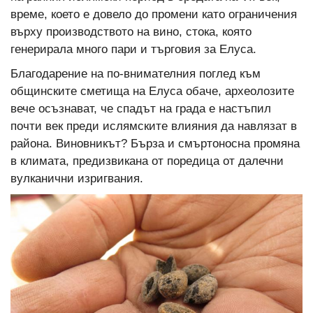
време, което е довело до промени като ограничения
върху производството на вино, стока, която
генерирала много пари и търговия за Елуса.
Благодарение на по-внимателния поглед към
общинските сметища на Елуса обаче, археолозите
вече осъзнават, че спадът на града е настъпил
почти век преди ислямските влияния да навлязат в
района. Виновникът? Бърза и смъртоносна промяна
в климата, предизвикана от поредица от далечни
вулканични изригвания.