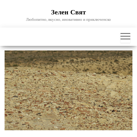
Skip
Зелен Свят
to
the
Любопитно, вкусно, иновативно и приключенско
content