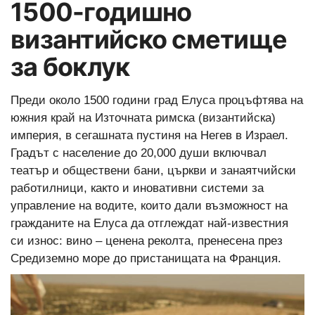
1500-годишнo
византийско сметищe
за боклук
Преди около 1500 години град Елуса процъфтява на
южния край на Източната римска (византийска)
империя, в сегашната пустиня на Негев в Израел.
Градът с население до 20,000 души включвал
театър и обществени бани, църкви и занаятчийски
работилници, както и иновативни системи за
управление на водите, които дали възможност на
гражданите на Елуса да отглеждат най-известния
си износ: вино – ценена реколта, пренесена през
Средиземно море до пристанищата на Франция.