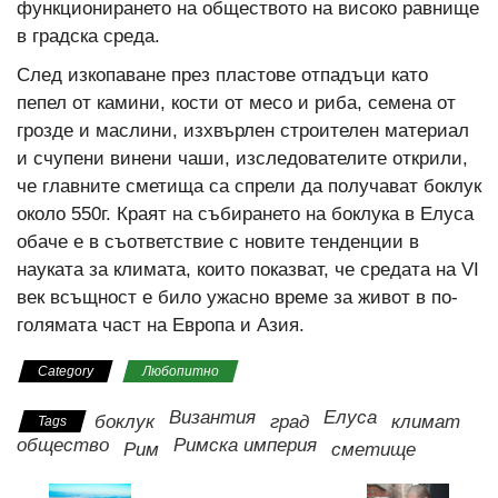
функционирането на обществото на високо равнище
в градска среда.
След изкопаване през пластове отпадъци като
пепел от камини, кости от месо и риба, семена от
грозде и маслини, изхвърлен строителен материал
и счупени винени чаши, изследователите открили,
че главните сметища са спрели да получават боклук
около 550г. Краят на събирането на боклука в Елуса
обаче е в съответствие с новите тенденции в
науката за климата, които показват, че средата на VI
век всъщност е било ужасно време за живот в по-
голямата част на Европа и Азия.
Category
Любопитно
Византия
Елуса
боклук
град
климат
Tags
общество
Римска империя
Рим
сметище