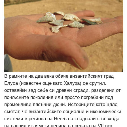
В рамките на два века обаче византийският град
Елуса (известен още като Халуза) се срутил,
оставяйки зад себе си древни сгради, разделени от
по-късните поколения или просто погребани под
променливи пясъчни дюни. Историците като цяло
смятат, че византийските социални и икономически
системи в региона на Негев са спаднали с възхода
на ранния ислямски период в средата на VII век,