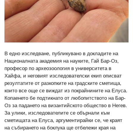
В едно изследване, публикувано в докладите на
Националната академия на науките, Гай Бар-Оз,
професор по археозоология в университета в
Хайфа, и неговият изследователски екип описват
резултатите от разкопките на градските сметища,
които все още се виждат из покрайнините на Елуса.
Копаенето бе подтикнато от любопитството на Бар-
Оз за падането на византийското общество в Негев.
За улики, изследователите се обърнали към
сметищата на Елуса, аргументирайки се, че краят
на събирането на боклука ще отбележи края на