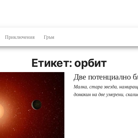
Приключения
Гръм
Етикет:
орбит
Две потенциално б
Малка, стара звезда, намиращ
домакин на две умерени, ска