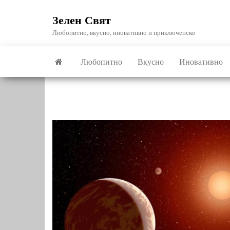
Skip
Зелен Свят
to
the
Любопитно, вкусно, иновативно и приключенско
content
Любопитно
Вкусно
Иновативно