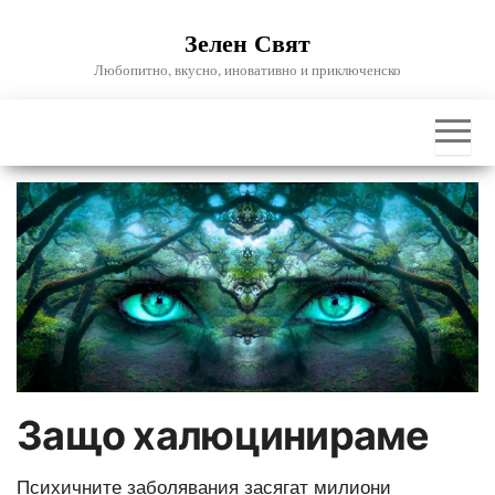
Skip
Зелен Свят
to
the
Любопитно, вкусно, иновативно и приключенско
content
Защо халюцинираме
Психичните заболявания засягат милиони