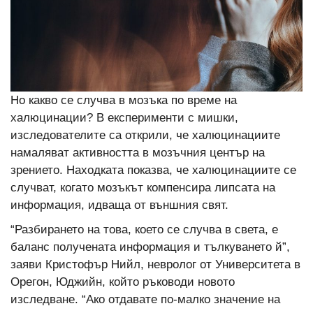
Но какво се случва в мозъка по време на
халюцинации? В експерименти с мишки,
изследователите са открили, че халюцинациите
намаляват активността в мозъчния център на
зрението. Находката показва, че халюцинациите се
случват, когато мозъкът компенсира липсата на
информация, идваща от външния свят.
“Разбирането на това, което се случва в света, е
баланс получената информация и тълкуването й”,
заяви Кристофър Нийл, невролог от Университета в
Орегон, Юджийн, който ръководи новото
изследване. “Ако отдавате по-малко значение на