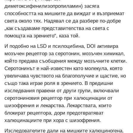
диметоксифенилизопропиламин) засяга
способността на мишките да виждат и възприемат
света около тях. Надявал се да разбере по-добре
„как създаваме представителства на света с
помощта на зрението“, каза той.
И подобно на LSD и псилоцибина, DOI активира
мозъчен рецептор за серотонин, мозъчен химикал,
който предава съобщения между мозъчните клетки.
Серотонинът е най-известен като молекула, която
увеличава чувството на благополучие и щастие, но
също така играе роля в зрението. В предишни
изследвания правени от други групи, включвали
серотониновия рецептор при халюцинации от
шизофрения и лекарства. Лекарствата, които
блокират рецептора, дори предотвратяват
халюцинациите при хора с шизофрения.
Изследователите дали на мишките халюциногена.