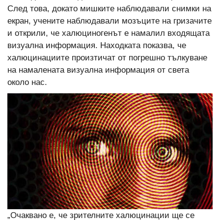
След това, докато мишките наблюдавали снимки на
екран, учените наблюдавали мозъците на гризачите
и открили, че халюциногенът е намалил входящата
визуална информация. Находката показва, че
халюцинациите произтичат от погрешно тълкуване
на намалената визуална информация от света
около нас.
„Очаквано е, че зрителните халюцинации ще се