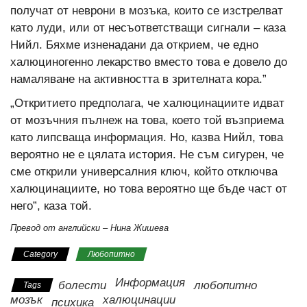
получат от неврони в мозъка, които се изстрелват
като луди, или от несъответстващи сигнали – каза
Нийл. Бяхме изненадани да открием, че едно
халюциногенно лекарство вместо това е довело до
намаляване на активността в зрителната кора.”
„Откритието предполага, че халюцинациите идват
от мозъчния пълнеж на това, което той възприема
като липсваща информация. Но, казва Нийл, това
вероятно не е цялата история. Не съм сигурен, че
сме открили универсалния ключ, който отключва
халюцинациите, но това вероятно ще бъде част от
него”, каза той.
Превод от английски – Нина Жишева
Category
Любопитно
Информация
болести
любопитно
Tags
мозък
халюцинации
психика