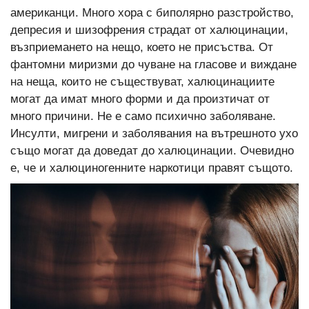
американци. Много хора с биполярно разстройство,
депресия и шизофрения страдат от халюцинации,
възприемането на нещо, което не присъства. От
фантомни миризми до чуване на гласове и виждане
на неща, които не съществуват, халюцинациите
могат да имат много форми и да произтичат от
много причини. Не е само психично заболяване.
Инсулти, мигрени и заболявания на вътрешното ухо
също могат да доведат до халюцинации. Очевидно
е, че и халюциногенните наркотици правят същото.