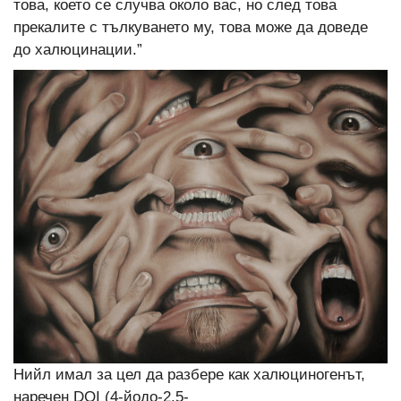
това, което се случва около вас, но след това
прекалите с тълкуването му, това може да доведе
до халюцинации.”
Нийл имал за цел да разбере как халюциногенът,
наречен DOI (4-йодо-2,5-