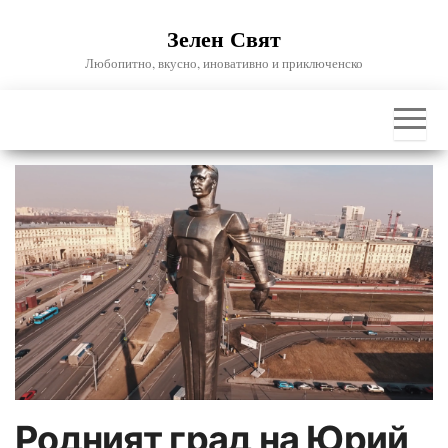
Skip
Зелен Свят
to
the
Любопитно, вкусно, иновативно и приключенско
content
Родният град на Юрий