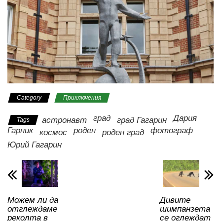
Category
Приключения
град
Дария
астронавт
град Гагарин
Tags
Гарник
роден
фотограф
космос
роден град
Юрий Гагарин
Можем ли да
Дивите
отглеждаме
шимпанзета
реколта в
се оглеждат