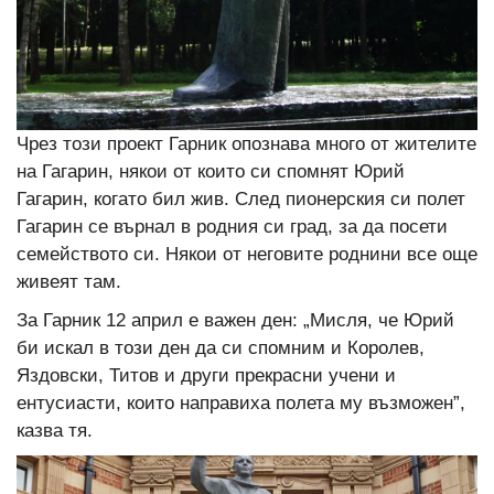
Чрез този проект Гарник опознава много от жителите
на Гагарин, някои от които си спомнят Юрий
Гагарин, когато бил жив. След пионерския си полет
Гагарин се върнал в родния си град, за да посети
семейството си. Някои от неговите роднини все още
живеят там.
За Гарник 12 април е важен ден: „Мисля, че Юрий
би искал в този ден да си спомним и Королев,
Яздовски, Титов и други прекрасни учени и
ентусиасти, които направиха полета му възможен”,
казва тя.