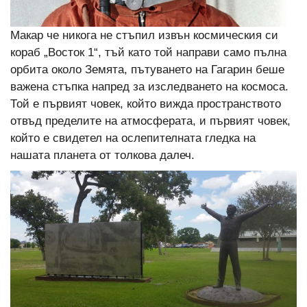
Макар че никога не стъпил извън космическия си
кораб „Восток 1“, тъй като той направи само пълна
орбита около Земята, пътуването на Гагарин беше
важена стъпка напред за изследването на космоса.
Той е първият човек, който вижда пространството
отвъд пределите на атмосферата, и първият човек,
който е свидетел на ослепителната гледка на
нашата планета от толкова далеч.