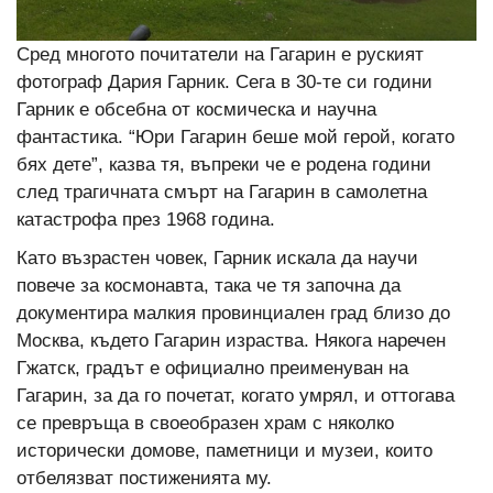
Сред многото почитатели на Гагарин е руският
фотограф Дария Гарник. Сега в 30-те си години
Гарник е обсебна от космическа и научна
фантастика. “Юри Гагарин беше мой герой, когато
бях дете”, казва тя, въпреки че е родена години
след трагичната смърт на Гагарин в самолетна
катастрофа през 1968 година.
Като възрастен човек, Гарник искала да научи
повече за космонавта, така че тя започна да
документира малкия провинциален град близо до
Москва, където Гагарин израства. Някога наречен
Гжатск, градът е официално преименуван на
Гагарин, за да го почетат, когато умрял, и оттогава
се превръща в своеобразен храм с няколко
исторически домове, паметници и музеи, които
отбелязват постиженията му.