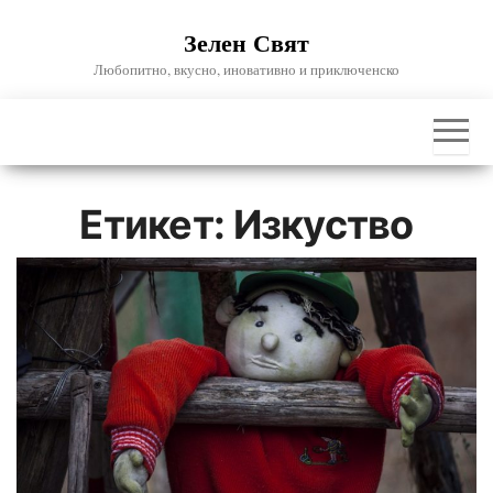
Skip
Зелен Свят
to
the
Любопитно, вкусно, иновативно и приключенско
content
Етикет:
Изкуство