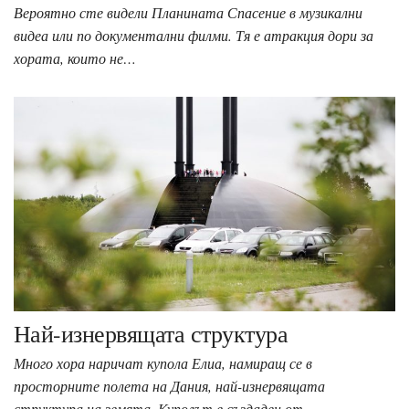
Вероятно сте видели Планината Спасение в музикални
видеа или по документални филми. Тя е атракция дори за
хората, които не…
Най-изнервящата структура
Много хора наричат купола Елиа, намиращ се в
просторните полета на Дания, най-изнервящата
структура на земята. Куполът е създаден от…