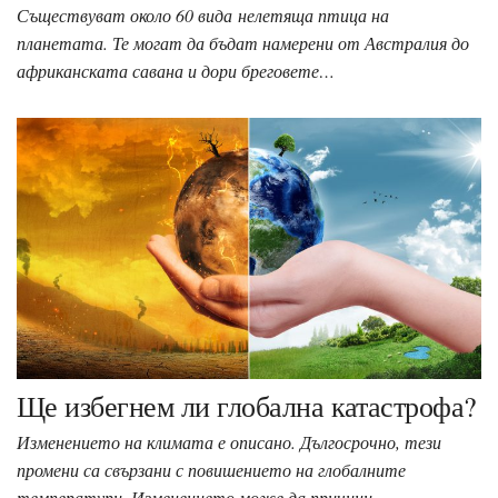
Съществуват около 60 вида нелетяща птица на
планетата. Те могат да бъдат намерени от Австралия до
африканската савана и дори бреговете…
Ще избегнем ли глобална катастрофа?
Изменението на климата е описано. Дългосрочно, тези
промени са свързани с повишението на глобалните
температури. Изменението може да причини