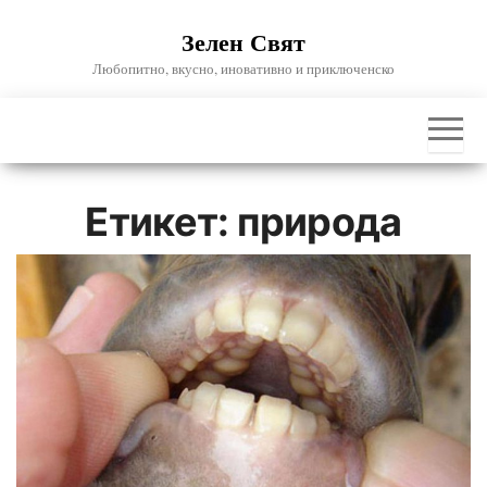
Skip
Зелен Свят
to
the
Любопитно, вкусно, иновативно и приключенско
content
Етикет:
природа