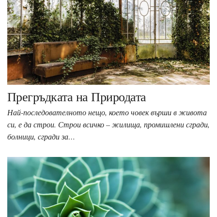
Прегръдката на Природата
Най-последователното нещо, което човек върши в живота
си, е да строи. Строи всичко – жилища, промишлени сгради,
болници, сгради за…