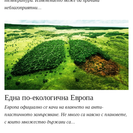
неблагоприятни…
Една по-екологична Европа
Европа официално се качи на влакчето на анти-
пластичното замърсяване. Не много са наясно с плановете,
с които множество държави са…