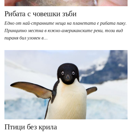
Рибата с човешки зъби
Едно от най-странните неща на планетата е рибата паку.
Принципно местна в южно-американските реки, този вид
пираня бил уловен в…
Птици без крила