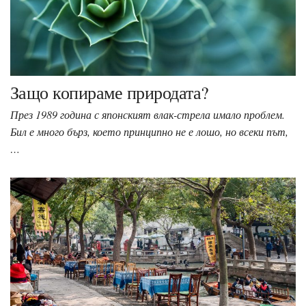
Защо копираме природата?
През 1989 година с японският влак-стрела имало проблем.
Бил е много бърз, което принципно не е лошо, но всеки път,
…