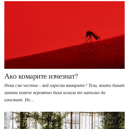
Ако комарите изчезнат?
Нека сме честни – кой харесва комарите? Тези, които биват
хапани повече вероятно биха искали те напълно да
изчезнат. Не…